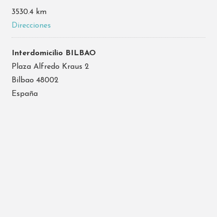
3530.4 km
Direcciones
Interdomicilio BILBAO
Plaza Alfredo Kraus 2
Bilbao 48002
España
Teléfono
:
946 478 554
Email
:
bilbao@interdomicilio.com
3534.5 km
Direcciones
Interdomicilio TENERIFE
Calle Sta Teresa Jornet e Ibars, 11, 38004 Tenerife,