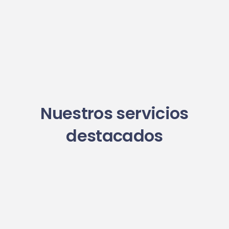
C. Cisneros, 16, 1°A, Málaga
Málaga 29005
España
Teléfono
:
951 25 34 72
Email
:
malagacentro@interdomicilio.com
4108.6 km
Nuestros servicios
Direcciones
destacados
Interdomicilio MÁLAGA CENTRO
C. Cisneros, 16, 1°A, 29005 Málaga
Málaga 29005
España
Teléfono
:
951 25 34 72
Email
:
malagacentro@interdomicilio.com