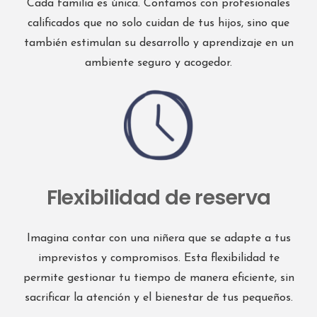
Cada familia es única. Contamos con profesionales
C/ Carlos Vázquez 7, 1ª, oficinas 1 13001 Ciudad Real
calificados que no solo cuidan de tus hijos, sino que
Ciudad Real 13001
también estimulan su desarrollo y aprendizaje en un
España
ambiente seguro y acogedor.
Teléfono
:
926 96 77 34
Email
:
ciudadreal@interdomicilio.com
4353.5 km
Direcciones
Flexibilidad de reserva
Interdomicilio VALENCIA OESTE
Calle 25 de abril, 25, bajo, 46900 – Torrente
Valencia 46900
Imagina contar con una niñera que se adapte a tus
España
imprevistos y compromisos. Esta flexibilidad te
permite gestionar tu tiempo de manera eficiente, sin
Teléfono
:
960 48 46 17
sacrificar la atención y el bienestar de tus pequeños.
Email
: