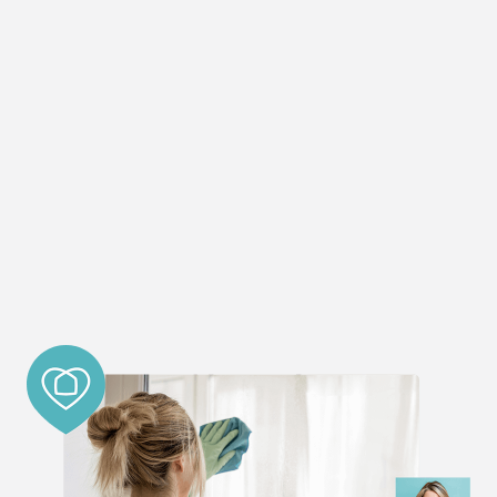
Calle Edgar Neville, 6
Madrid 28008
España
Teléfono
:
911860997
Email
:
madridaravaca@interdomicilio.com
4513.6 km
Direcciones
Interdomicilio ALCALÁ DE HENARES
Calle Pedro Sarmiento de Gamboa, 2, 28805 Alcalá
de Henares, Madrid
Madrid 28805
España
Teléfono
:
913 92 05 89