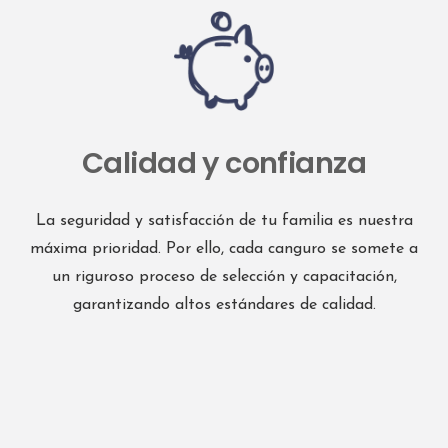
valenciaoeste@interdomicilio.comempleovalenciaoesteinter
4385.9 km
Direcciones
Calidad y confianza
Interdomicilio VALENCIA ESTE
Ramiro de Maeztu 21,46022 Valencia,
Valencia 46022
La seguridad y satisfacción de tu familia es nuestra
España
máxima prioridad. Por ello, cada canguro se somete a
un riguroso proceso de selección y capacitación,
Teléfono
:
963 53 31 79
garantizando altos estándares de calidad.
Email
:
empleovalenciaeste@interdomicilio.com
4388.5 km
Direcciones
Interdomicilio VALENCIA