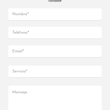
calidad!
SALAMANCA
Estación de Chamartín s/n Plta. Superior Factoría
MEEU, 28036 Madrid
Madrid 28036
España
Teléfono
:
619 47 35 54
Email
:
madridchamartin@interdomicilio.com
4515.7 km
Direcciones
Interdomicilio MADRID ESTE
Calle Islas Cíes, 57 1º I 28035 MADRID
Madrid 28035
España