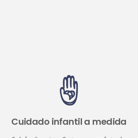
4226.2 km
Direcciones
Interdomicilio ALICANTE
Avenida Pintor Xavier Soler, 5 - Entlo. H - 03015
Alicante
Alicante 03015
España
Teléfono
:
604 99 14 54
Email
:
alicante@interdomicilio.com
4265.7 km
Direcciones
Cuidado infantil a medida
Interdomicilio CIUDAD REAL