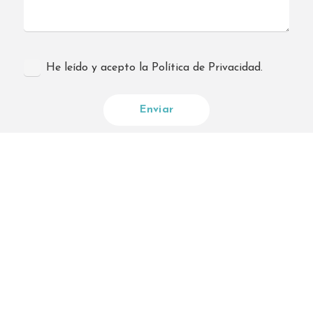
Teléfono
:
609 54 82 50
Email
:
madrideste@interdomicilio.com
He leído y acepto la Política de Privacidad.
4516.9 km
Direcciones
Interdomicilio MAJADAHONDA
Calle Santiago Apóstol 8 bajo
Madrid 28220
España
Teléfono
:
605 93 86 20
Email
:
madridnoroeste@interdomicilio.com
4517.4 km
Direcciones