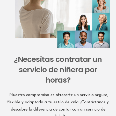
Email
:
alcaladehenares@interdomicilio.com
4514.2 km
Direcciones
Interdomicilio MADRID BARAJAS
Calle Mota del Cuervo 3
Madrid 28043
¿Necesitas contratar un
España
servicio de niñera por
Teléfono
:
642 79 15 04
horas?
Email
:
madridbarajas@hotmail.com
4514.5 km
Nuestro compromiso es ofrecerte un servicio seguro,
Direcciones
flexible y adaptado a tu estilo de vida. ¡Contáctanos y
descubre la diferencia de contar con un servicio de
Interdomicilio MADRID CHAMARTIN