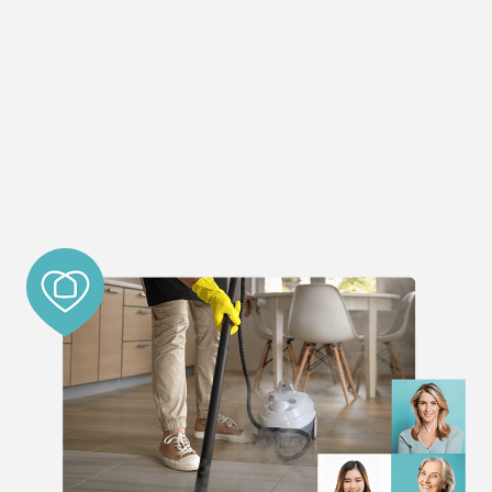
Valencia 46020
España
Teléfono
:
614 33 57 52
1.7 km
Direcciones
Interdomicilio VALENCIA OESTE
Calle 25 de abril, 25, bajo, 46900 – Torrente
Valencia 46900
España
Teléfono
:
960 48 46 17
Email
:
valenciaoeste@interdomicilio.comempleovalenciaoesteinter
8.6 km