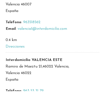
Valencia 46007
España
Teléfono
:
963518562
Email
:
valencia1@interdomicilio.com
0.4 km
Direcciones
Interdomicilio VALENCIA ESTE
Ramiro de Maeztu 21,46022 Valencia,
Valencia 46022
España
Teléfono
:
963 53 31 79
Email
:
empleovalenciaeste@interdomicilio.com