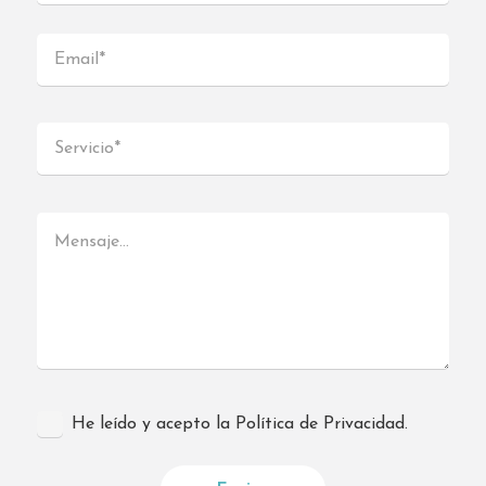
Valencia 46520
España
Teléfono
:
960 49 79 16
Email
:
sagunto@interdomicilio.com
24.6 km
Direcciones
He leído y acepto la Política de Privacidad.