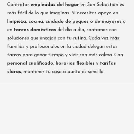
Contratar
empleadas del hogar
en San Sebastián es
más fácil de lo que imaginas. Si necesitas apoyo en
limpieza
,
cocina
,
cuidado de peques o de mayores
o
en
tareas domésticas
del día a día, contamos con
soluciones que encajan con tu rutina. Cada vez más
familias y profesionales en la ciudad delegan estas
tareas para ganar tiempo y vivir con más calma. Con
personal cualificado
,
horarios flexibles
y
tarifas
claras
, mantener tu casa a punto es sencillo.
¿Por qué confiar en
nosotros para tu servicio de
empleadas del hogar?
Elegir nuestro servicio de
empleadas del hogar
es