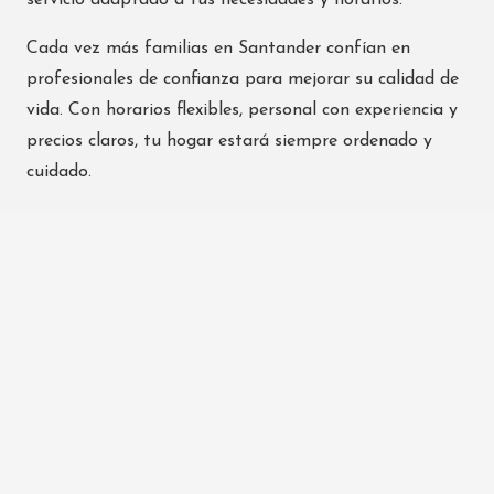
servicio adaptado a tus necesidades y horarios.
Cada vez más familias en Santander confían en
profesionales de confianza para mejorar su calidad de
vida. Con horarios flexibles, personal con experiencia y
precios claros, tu hogar estará siempre ordenado y
cuidado.
¿Por qué elegirnos?
Nuestros profesionales están dados de alta en la
Seguridad Social, cuentan con formación específica y
referencias verificadas. Garantizamos discreción,
profesionalidad y un servicio adaptado a tu rutina.