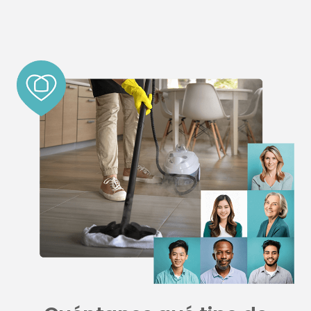
Email
:
barcelonanorte@interdomicilio.com
5.1 km
Direcciones
Interdomicilio BAIX LLOBREGAT
Carrer de la Constitució, 2 Sant Just Desvern
Barcelona 08960
España
Teléfono
:
936540225
Email
:
baixllobregat@interdomicilio.com
7.6 km
Direcciones
Interdomicilio RUBÍ