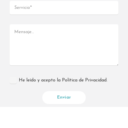
26.7 km
Direcciones
Interdomicilio MATARÓ
Baixada de les Figueretes, 5, 08301, Mataró
(Barcelona) -
Barcelona 08301
España
He leído y acepto la Política de Privacidad.
Teléfono
:
930 32 40 19
Email
:
mataro@interdomicilio.com
28.4 km
Direcciones
Interdomicilio GARRAF