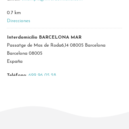
0.7 km
Direcciones
Interdomicilio BARCELONA MAR
Passatge de Mas de Roda6,14 08005 Barcelona
Barcelona 08005
España
Teléfono
:
699 96 05 28
Email
:
barcelonamar@interdomicilio.com
2.8 km
Direcciones
Interdomicilio BCN GLORIES