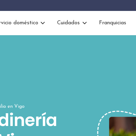
rvicio doméstico
Cuidados
Franquicias
ilio en Vigo
dinería