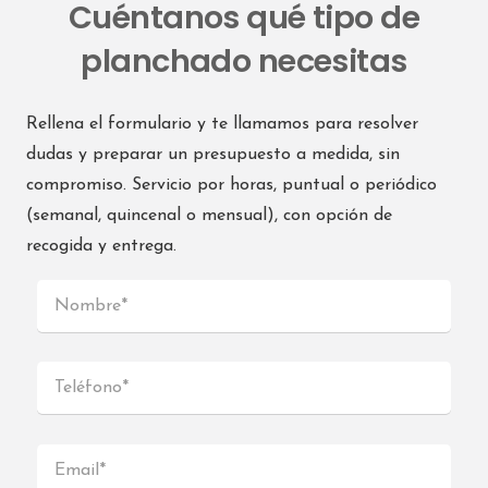
Cuéntanos qué tipo de
planchado necesitas
Interdomicilio VALENCIA NORTE
Av. del Primat Reig, 129
Valencia 46020
Rellena el formulario y te llamamos para resolver
España
dudas y preparar un presupuesto a medida, sin
compromiso. Servicio por horas, puntual o periódico
Teléfono
:
614 33 57 52
(semanal, quincenal o mensual), con opción de
recogida y entrega.
62.1 km
Direcciones
Interdomicilio VALENCIA
Calle Cuenca, 23
Valencia 46007
España