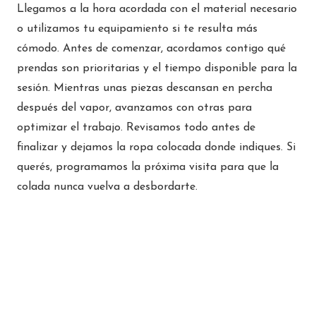
Llegamos a la hora acordada con el material necesario
o utilizamos tu equipamiento si te resulta más
Interdomicilio Eixample Esquerra
cómodo. Antes de comenzar, acordamos contigo qué
Carrer Mallorca, 103
prendas son prioritarias y el tiempo disponible para la
Barcelona 08029
sesión. Mientras unas piezas descansan en percha
España
después del vapor, avanzamos con otras para
optimizar el trabajo. Revisamos todo antes de
Teléfono
:
670 80 87 83
finalizar y dejamos la ropa colocada donde indiques. Si
Email
:
eixample@interdomicilio.com
querés, programamos la próxima visita para que la
243.3 km
colada nunca vuelva a desbordarte.
Direcciones
Interdomicilio DONOSTI
Calle de la Autonomía, 7 - 1º Dcha.
San Sebastián 48012
España