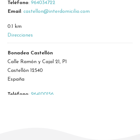
Teléfono
:
964034722
Email
:
castellon@interdomicilio.com
0.1 km
Direcciones
Bonadea Castellón
Calle Ramón y Cajal 21, P1
Castellón 12540
España
Teléfono
:
964100156
Email
:
castellon@bonadeacare.com
7 km
Direcciones