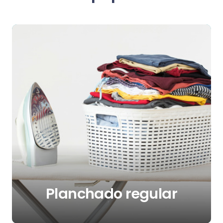
Teléfono
:
876 61 08 07
Email
:
zaragozasur@interdomicilio.com
197.1 km
Direcciones
Interdomicilio ZARAGOZA CENTRO
Calle Marqués de la Cadena , 63
Zaragoza 50014
España
Teléfono
:
976795268
Email
:
zaragozacentral@interdomicilio.com
Planchado regular
198.3 km
Direcciones