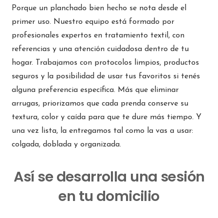
Porque un planchado bien hecho se nota desde el
primer uso. Nuestro equipo está formado por
Teléfono
:
868050711
profesionales expertos en tratamiento textil, con
Email
:
murcia@interdomicilio.com
referencias y una atención cuidadosa dentro de tu
240.4 km
hogar. Trabajamos con protocolos limpios, productos
Direcciones
seguros y la posibilidad de usar tus favoritos si tenés
alguna preferencia específica. Más que eliminar
Interdomicilio RUBÍ
arrugas, priorizamos que cada prenda conserve su
Carrer de Bartrina, 13, local 11, 08191 Rubí, Barcelona
textura, color y caída para que te dure más tiempo. Y
Barcelona 08191
una vez lista, la entregamos tal como la vas a usar:
España
colgada, doblada y organizada.
Teléfono
:
936 04 68 17
Así se desarrolla una sesión
Email
:
alejandro.redon@interdomicilio.com
en tu domicilio
242.7 km
Direcciones