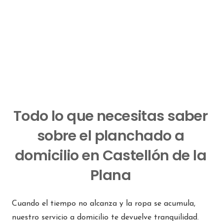
Teléfono
:
930 15 32 56
Email
:
elgarraf@interdomicilio.com
203.5 km
Direcciones
Interdomicilio Mallorca
Todo lo que necesitas saber
Avda. Joan Miró nº 20 2º piso puerta 6 C.P. 07014
Palma de Mallorca
sobre el planchado a
Mallorca 07014
domicilio en Castellón de la
España
Plana
Teléfono
:
670 80 87 83
Email
:
mallorca@interdomicilio.com
Cuando el tiempo no alcanza y la ropa se acumula,
233.8 km
nuestro servicio a domicilio te devuelve tranquilidad.