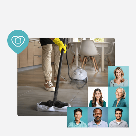
España
Teléfono
:
600 28 88 94
Email
:
castellonnorte@interdomicilio.com
39.8 km
Direcciones
Interdomicilio VALENCIA NOROESTE
Calle Jose Gascón Sirera 45, bajo
Valencia 46117
España
Teléfono
:
961692167
Email
:
valencianoroeste@interdomicilio.com
56.6 km
Direcciones