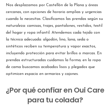
Direcciones
Nos desplazamos por Castellón de la Plana y áreas
cercanas, con opciones de horario amplias y urgencias
Interdomicilio BAIX LLOBREGAT
cuando lo necesitas. Clasificamos las prendas según su
Carrer de la Constitució, 2 Sant Just Desvern
naturaleza: camisas, trajes, pantalones, vestidos, textil
Barcelona 08960
del hogar y ropa infantil. Atendemos cada tejido con
España
la técnica adecuada: algodón, lino, lana, seda o
sintéticos reciben su temperatura y vapor exactos,
Teléfono
:
936540225
incluyendo protección para evitar brillos o marcas. En
Email
:
baixllobregat@interdomicilio.com
prendas estructuradas cuidamos la forma; en la ropa
de cama buscamos acabados lisos y plegados que
237.2 km
optimicen espacio en armarios y cajones.
Direcciones
¿Por qué confiar en Oui Care
Interdomicilio MURCIA
Calle Arquitecto Emilio Pérez Piñero, 18
para tu colada?
Murcia 30007
España