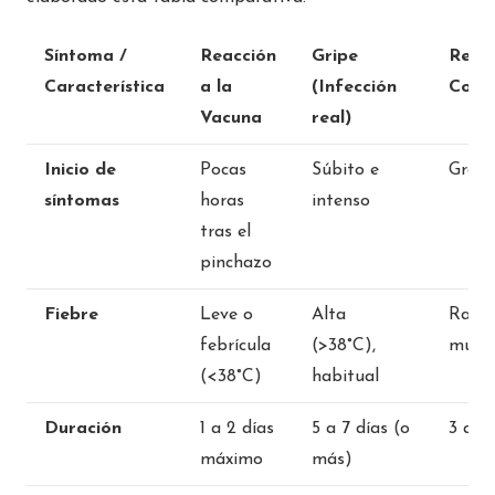
Síntoma /
Reacción
Gripe
Resf
Característica
a la
(Infección
Com
Vacuna
real)
Inicio de
Pocas
Súbito e
Gradu
síntomas
horas
intenso
tras el
pinchazo
Fiebre
Leve o
Alta
Rara 
febrícula
(>38°C),
muy 
(<38°C)
habitual
Duración
1 a 2 días
5 a 7 días (o
3 a 5 
máximo
más)