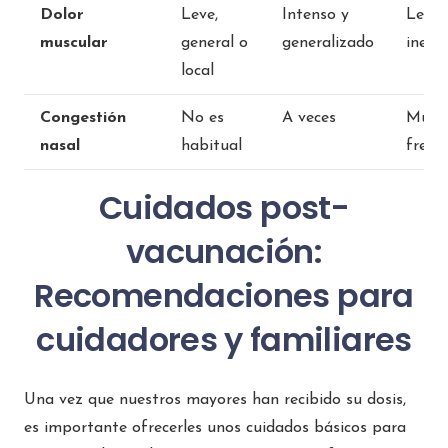
Dolor
Leve,
Intenso y
Leve 
muscular
general o
generalizado
inexi
local
Congestión
No es
A veces
Muy
nasal
habitual
frecu
Cuidados post-
vacunación:
Recomendaciones para
cuidadores y familiares
Una vez que nuestros mayores han recibido su dosis,
es importante ofrecerles unos cuidados básicos para